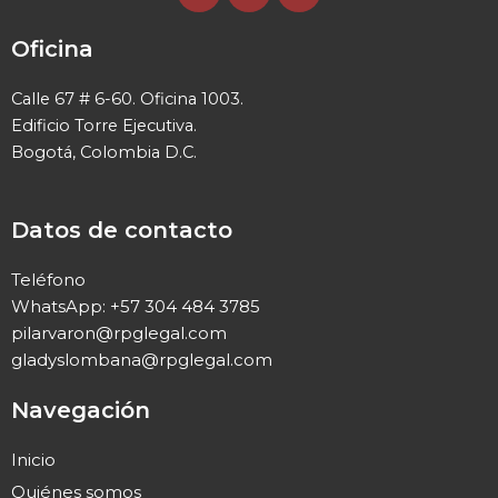
c
n
s
e
k
t
Oficina
b
e
a
o
d
g
Calle 67 # 6-60. Oficina 1003.
o
i
r
Edificio Torre Ejecutiva.
k
n
a
Bogotá, Colombia D.C.
m
Datos de contacto
Teléfono
WhatsApp: +57 304 484 3785
pilarvaron@rpglegal.com
gladyslombana@rpglegal.com
Navegación
Inicio
Quiénes somos