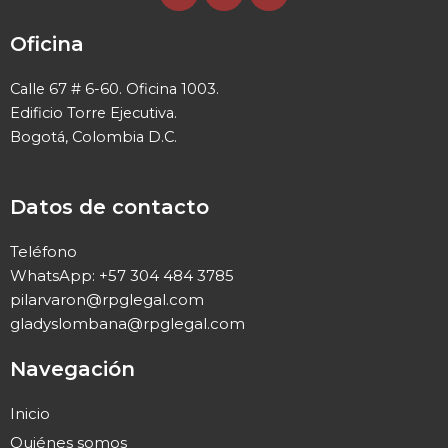
c
n
s
e
k
t
Oficina
b
e
a
o
d
g
Calle 67 # 6-60. Oficina 1003.
o
i
r
Edificio Torre Ejecutiva.
k
n
a
Bogotá, Colombia D.C.
m
Datos de contacto
Teléfono
WhatsApp: +57 304 484 3785
pilarvaron@rpglegal.com
gladyslombana@rpglegal.com
Navegación
Inicio
Quiénes somos