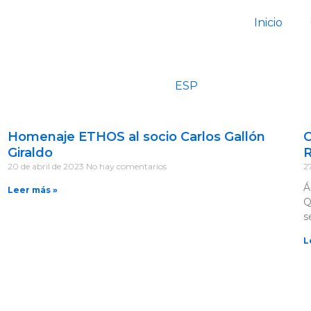
Inicio
ESP
Homenaje ETHOS al socio Carlos Gallón
C
Giraldo
R
20 de abril de 2023
No hay comentarios
2
Á
Leer más »
Q
s
L