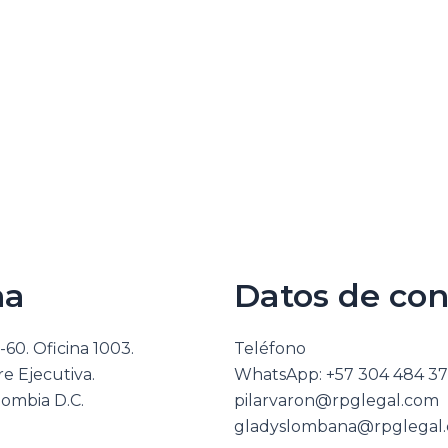
na
Datos de con
-60. Oficina 1003.
Teléfono
re Ejecutiva.
WhatsApp: +57 304 484 3
lombia D.C.
pilarvaron@rpglegal.com
gladyslombana@rpglegal