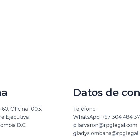
na
Datos de con
-60. Oficina 1003.
Teléfono
re Ejecutiva.
WhatsApp: +57 304 484 3
lombia D.C.
pilarvaron@rpglegal.com
gladyslombana@rpglegal