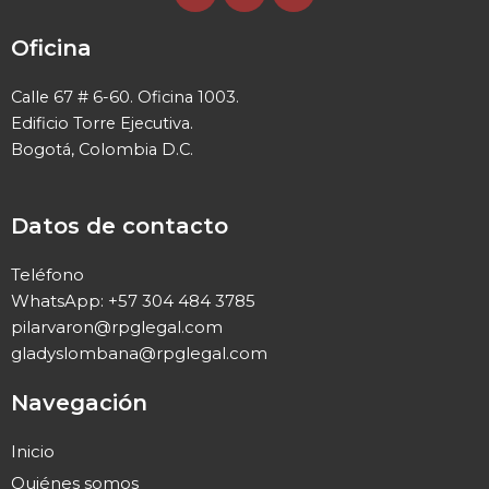
c
n
s
e
k
t
Oficina
b
e
a
o
d
g
Calle 67 # 6-60. Oficina 1003.
o
i
r
Edificio Torre Ejecutiva.
k
n
a
Bogotá, Colombia D.C.
m
Datos de contacto
Teléfono
WhatsApp: +57 304 484 3785
pilarvaron@rpglegal.com
gladyslombana@rpglegal.com
Navegación
Inicio
Quiénes somos